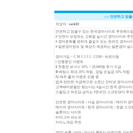
::::
안전하고 믿을
작성자 :
sack02
안전하고 믿을수 있는 한국경마사이트 추천해드
# 안전이 보장되는 고화질 실시간 경마사이트 추
# 경마문화를 편하게 즐길수 있는 온라인 경마사
# 일본경마정보 및 예상지 제공하는 일본경마 실
경마가입 < C M 1 5 3 3 . COM> 바로이동
Ⅰ 진행중인 이벤트
Ⅱ 첫충전 보너스 10% + 20,000원 추가 지급
Ⅲ 베팅시 최대 20% 적립 , 당일 손실금 10% 적립
Ⅳ 매주 출석 이벤트 진행 중
업계 탄탄한 자금력으로 소문난 인터넷 경마사이
고액배터분들만 찾는다는 #실시간 한국 경마사이
스릴있고 박진감 넘치는 #온라인 스크린경마 추천
안전한 경마사이트 / 사설 경마사이트 / 메이저 
메이저 경마사이트 / 한국 경마사이트 / 로얄 스
슬롯머신 사이트
비아그라 파는곳
카지노게임 추천
경마/ 슬롯 / 비아 / 마스터 클릭시 바로이동 가능