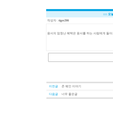
::::
오늘
작성자 :
tiger266
용서의 엄청난 혜택은 용서를 하는 사람에게 돌아
토
트
넘
본
머
스
중
계
토
트
이전글
존 웨인 이야기
넘
본
다음글
너무 좋은글
머
스
중
계
토