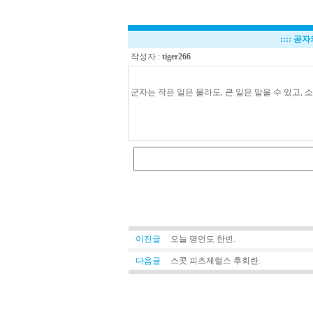
::::
공자
작성자 :
tiger266
군자는 작은 일은 몰라도, 큰 일은 맡을 수 있고, 
토
트
넘
팰
리
스
중
계
토
트
이전글
오늘 명언도 한번.
넘
팰
다음글
스콧 피츠제럴스 후회란.
리
스
중
계