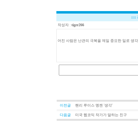
::::
작성자 :
tiger266
어진 사람은 난관의 극복을 제일 중요한 일로 생각
한
국
이
란
중
계
2
0
2
3
이전글
헨리 루이스 멩켄 '생각'
년
0
다음글
미국 웹코믹 작가가 말하는 친구
6
월
2
2