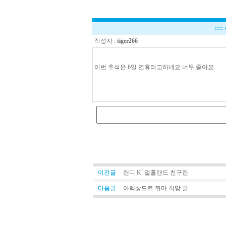
::::
작성자 :
tiger266
이번 추석은 6일 연휴라고하네요 너무 좋아요.
이전글
랜디 K. 멀홀랜드 친구란.
다음글
아렉상드르 뒤마 희망 글