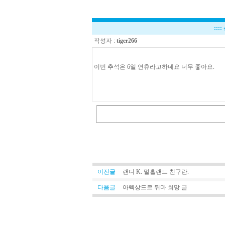
::::
작성자 :
tiger266
이번 추석은 6일 연휴라고하네요 너무 좋아요.
이전글
랜디 K. 멀홀랜드 친구란.
다음글
아렉상드르 뒤마 희망 글