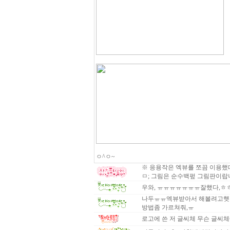
ㅇ^ㅇ~
※ 응용작은 엑뷰를 쪼끔 이용했
ㅁ; 그림은 순수백펖 그림판이랍
우와, ㅠㅠㅠㅠㅠㅠㅠ잘했다,ㅎ
나두ㅠㅠ엑뷰받아서 해볼려고햇
방법좀 가르쳐줘,ㅠ
로고에 쓴 저 글씨체 무슨 글씨체