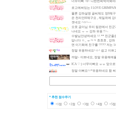
너무이뻐 >0< 나한번써먹어봐야
로고에써있는 I LOVE GRIMPAN
물론 강좌설명 글씨체도 정9체구요 
은 천리안H체구요 , 제일위에 강
겟네요 ^ㅁ^~~
오옷 곰이님 우리 림판에서 친군가
나네요 ㅜ ㅜ 강좌 유용 !!<-
수발님안녕하세요 ^^ ** 친군줄은
답니다 ㅇ_ ㅠㅋㅋ 흐흐흐 , 강
면 이기회에 친구를 !?!?!? 저는
정말 유용하네요^ㅇ^ 쉽고 이쁘고
꺄알~ 이쁘네요, 정말 유용해에욜
ICA ♡:) 너무이뻐요 ㅠㅠ 앞으
정말 이뻐요^^*유용하네요 함 써
* 추천 점수주기
+1점
+2점
+3점
+4점
+5