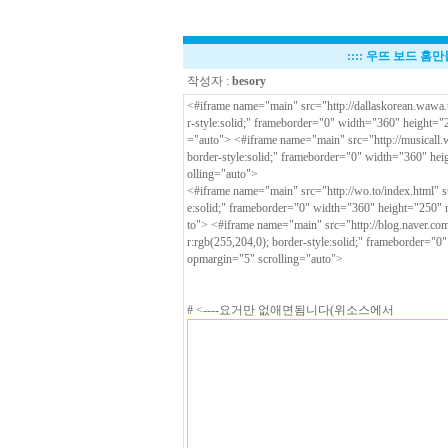
::::
우뜨 보드 홈만들
작성자 :
besory
<#iframe name="main" src="http://dallaskorean.wawa.t
r-style:solid;" frameborder="0" width="360" height=
="auto"> <#iframe name="main" src="http://musicall.w
border-style:solid;" frameborder="0" width="360" he
olling="auto">
<#iframe name="main" src="http://wo.to/index.html" st
e:solid;" frameborder="0" width="360" height="250"
to"> <#iframe name="main" src="http://blog.naver.co
r:rgb(255,204,0); border-style:solid;" frameborder="
opmargin="5" scrolling="auto">
# <----요거만 없애면됨니다(위소스에서