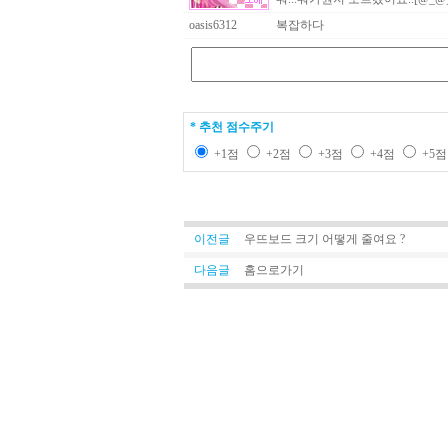
oasis6312
복잡하다
* 추천 점수주기
+1점
+2점
+3점
+4점
+5
이전글
우뜨보드 크기 어떻게 줄여요 ?
다음글
홈으로가기