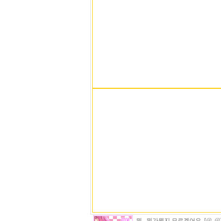
뭐...뭐가뭔지 모르겠어요..[@_@