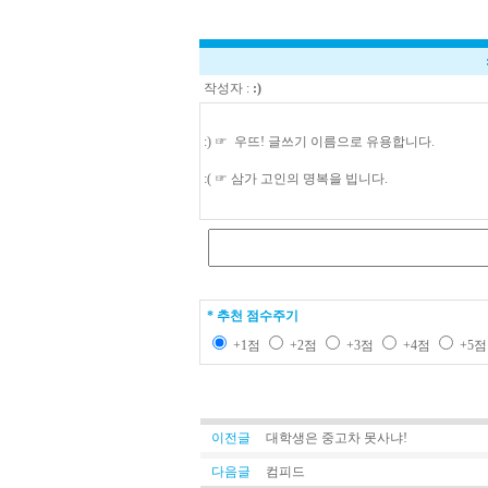
작성자 :
:)
:) ☞ 우뜨! 글쓰기 이름으로 유용합니다.
:( ☞ 삼가 고인의 명복을 빕니다.
* 추천 점수주기
+1점
+2점
+3점
+4점
+5
이전글
대학생은 중고차 못사냐!
다음글
컴피드