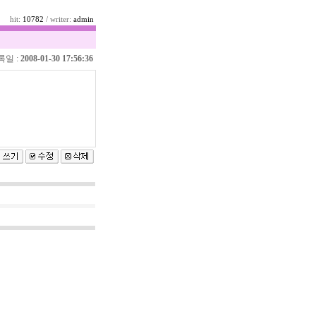
hit:
10782
/ writer:
admin
록일 :
2008-01-30 17:56:36