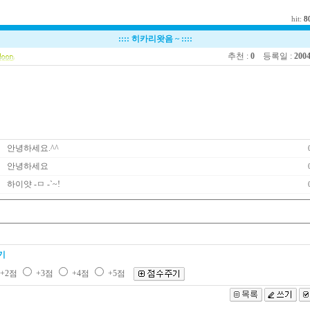
hit:
8
::::
히카리왓음 ~
::::
추천 :
0
등록일 :
2004
안녕하세요.^^
안녕하세요
하이얏 -ㅁ -`~!
기
+2점
+3점
+4점
+5점