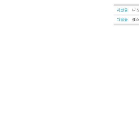
이전글
나 
다음글
에스