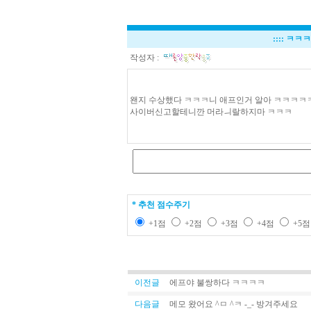
::::
ㅋㅋㅋ
작성자 :
왠지 수상했다 ㅋㅋㅋ니 애프인거 알아 ㅋㅋㅋㅋ
사이버신고할테니깐 머라ㅢ랄하지마 ㅋㅋㅋ
* 추천 점수주기
+1점
+2점
+3점
+4점
+5
이전글
에프야 불쌍하다 ㅋㅋㅋㅋ
다음글
메모 왔어요 ^ㅁ ^ㅋ -_- 방겨주세요