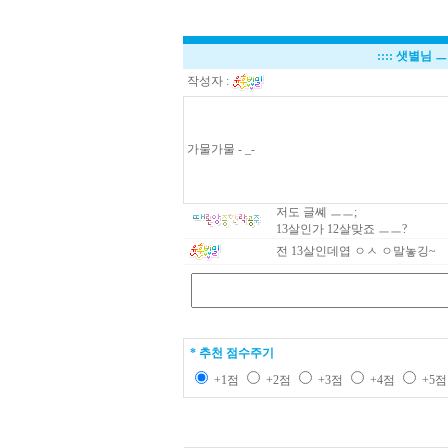
::::
샛별님 ㅡ
작성자 :
가물가물 - _-
저도 글쎼 ㅡㅡ;
13살인가 12살맞죠 ㅡㅡ?
전 13살인데엽 ㅇㅅ ㅇ말놓깅~
* 추천 점수주기
+1점
+2점
+3점
+4점
+5