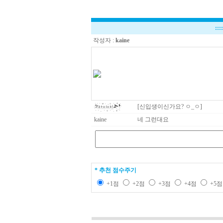
:::
작성자 :
kaine
[신입생이신가요? ㅇ_ㅇ]
kaine
네 그런대요
* 추천 점수주기
+1점
+2점
+3점
+4점
+5