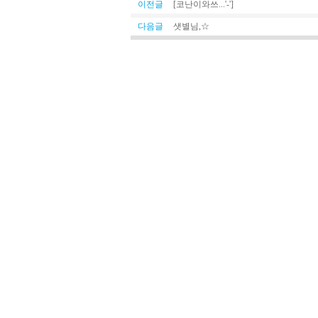
이전글
[코난이와쓰...'-']
다음글
샛별님,☆