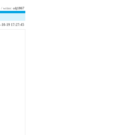
4
/ writer:
cdj1867
-10-19 17:27:45