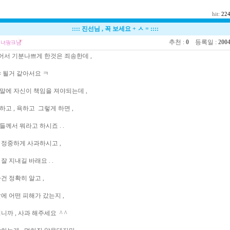
hit:
22
::::
진선님 , 꼭 보세요 + ㅅ =
::::
추천 :
0
등록일 :
2004
서 기분나쁘게 한것은 죄송한데 ,
 될거 같아서요 ㅋ
말에 자신이 책임을 져야되는데 ,
고 , 욕하고 그렇게 하면 ,
께서 뭐라고 하시죠 . .
정중하게 사과하시고 ,
 지내길 바래요 . .
건 정확히 알고 ,
에 어떤 피해가 갔는지 ,
니까 , 사과 해주세요 ^ ^