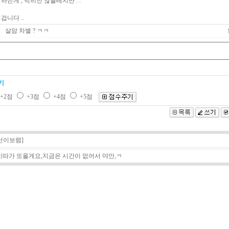
하는게 , 먹히진 않을테지만 . .
겁니다 ..
살암 차별 ? ㅋㅋ
기
+2점
+3점
+4점
+5점
선이보렴]
이따가 또올게요,지금은 시간이 없어서 먀안,ㅋ