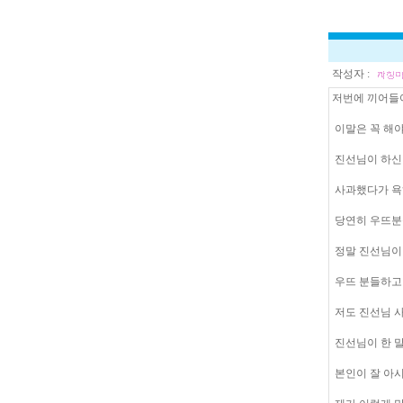
작성자 :
저번에 끼어들어
이말은 꼭 해야
진선님이 하신
사과했다가 욕하
당연히 우뜨분들
정말 진선님이 
우뜨 분들하고 잘
저도 진선님 사
진선님이 한 말
본인이 잘 아시