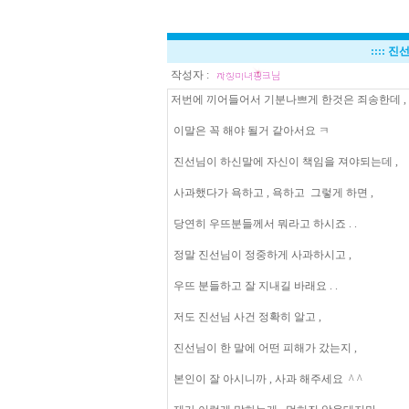
::::
진선님
작성자 :
저번에 끼어들어서 기분나쁘게 한것은 죄송한데 ,
이말은 꼭 해야 될거 같아서요 ㅋ
진선님이 하신말에 자신이 책임을 져야되는데 ,
사과했다가 욕하고 , 욕하고 그렇게 하면 ,
당연히 우뜨분들께서 뭐라고 하시죠 . .
정말 진선님이 정중하게 사과하시고 ,
우뜨 분들하고 잘 지내길 바래요 . .
저도 진선님 사건 정확히 알고 ,
진선님이 한 말에 어떤 피해가 갔는지 ,
본인이 잘 아시니까 , 사과 해주세요 ^ ^