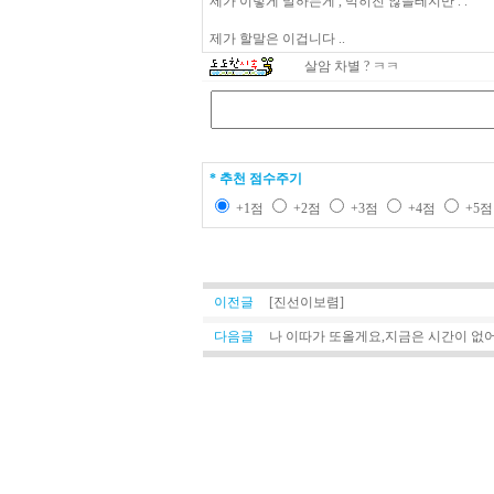
제가 이렇게 말하는게 , 먹히진 않을테지만 . .
제가 할말은 이겁니다 ..
살암 차별 ? ㅋㅋ
* 추천 점수주기
+1점
+2점
+3점
+4점
+5
이전글
[진선이보렴]
다음글
나 이따가 또올게요,지금은 시간이 없어