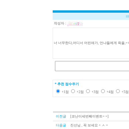
::
작성자 :
너 너무한다,어디서 어린애가, 언냐들에게 욕을,=
* 추천 점수주기
+1점
+2점
+3점
+4점
+5
이전글
[코난이세번째이벤트= =]
다음글
진선님 , 꼭 보세요 + ㅅ =