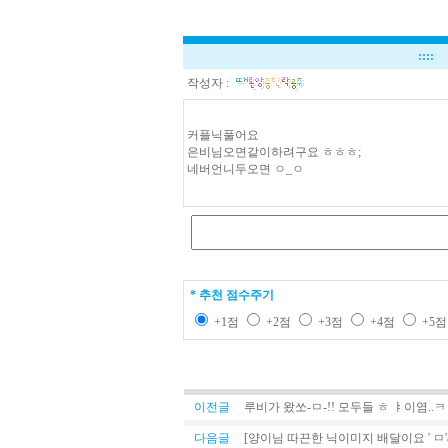
::::
작성자 :
커플닉풀어요
은비님오면같이하려구요 ㅎㅎㅎ;
네버언니두오면 ㅇ_ㅇ
* 추천 점수주기
+1점
+2점
+3점
+4점
+5
이전글
루비가 왔쏘-ㅁ-!! 모두들 ㅎ ㅑ이염..
다음글
[양이님 따끈한 닉이미지 배달이요 ' ㅁ'a