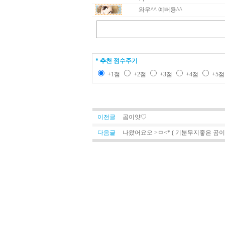
와우^^ 예뻐용^^
* 추천 점수주기
+1점
+2점
+3점
+4점
+5
이전글
곰이얏♡
다음글
나왔어요오 >ㅁ<* ( 기분무지좋은 곰이