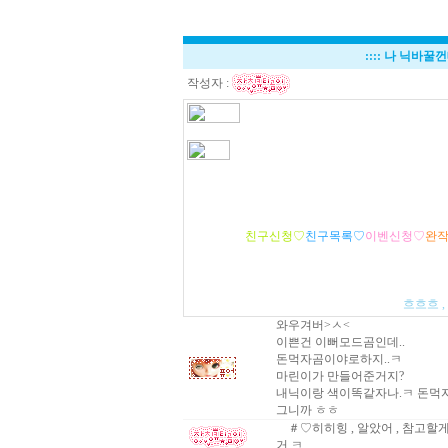
::::
나 닉바꿀껀데
작성자 :
친구신청♡
친구목록♡
이벤신청♡
완
흐흐흐 ,
와우겨버>ㅅ<
이쁜건 이뻐모드곰인데..
돈먹자곰이야로하지..ㅋ
마린이가 만들어준거지?
내닉이랑 색이똑같자나.ㅋ 돈먹자
그니까 ㅎㅎ
＃♡히히힝 , 알았어 , 참고할
거 ㅋ