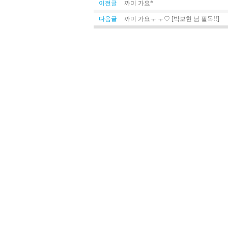
이전글
까미 가요*
다음글
까미 가요ㅜ ㅜ♡ [박보현 님 필독!!]